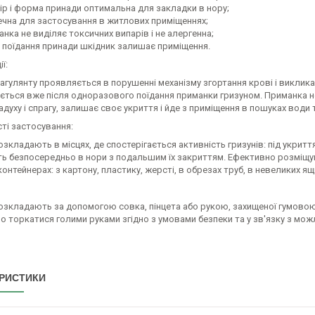
ір і форма принади оптимальна для закладки в нору;
ечна для застосування в житлових приміщеннях;
нка не виділяє токсичних випарів і не алергенна;
я поїдання принади шкідник залишає приміщення.
ї:
агулянту проявляється в порушенні механізму згортання крові і виклика
ється вже після одноразового поїдання приманки гризуном. Приманка не
адуху і спрагу, залишає своє укриття і йде з приміщення в пошуках води т
ті застосування:
зкладають в місцях, де спостерігається активність гризунів: під укриття
ь безпосередньо в нори з подальшим їх закриттям. Ефективно розміщув
онтейнерах: з картону, пластику, жерсті, в обрезах труб, в невеликих ящ
озкладають за допомогою совка, пінцета або рукою, захищеної гумово
о торкатися голими руками згідно з умовами безпеки та у зв'язку з мо
РИСТИКИ