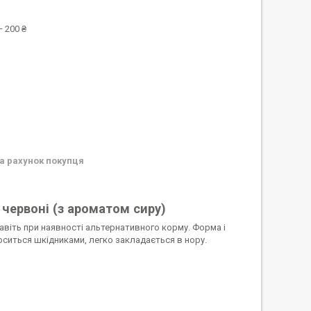
 200 ₴
а рахунок покупця
 червоні (з ароматом сиру)
авіть при наявності альтернативного корму. Форма і
оситься шкідниками, легко закладається в нору.