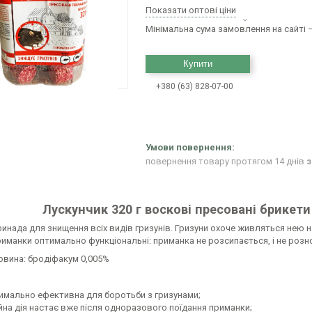
Показати оптові ціни
Мінімальна сума замовлення на сайті —
Купити
+380 (63) 828-07-00
повернення товару протягом 14 днів
з
Лускунчик 320 г воскові пресовані брикети
инада для знищення всіх видів гризунів. Гризуни охоче живляться нею н
иманки оптимально функціональні: приманка не розсипається, і не розн
овина: бродіфакум 0,005%
имально ефективна для боротьби з гризунами;
йна дія настає вже після одноразового поїдання приманки;