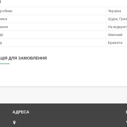
І
иробник
Україна
ника
Щури, Гриз
ання
На відкрит
ії
Хімічний
бу
Брикети
ЦІЯ ДЛЯ ЗАМОВЛЕННЯ
Одеса, Україна