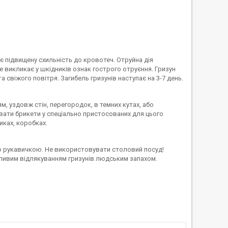
є підвищену схильність до кровотеч. Отруйна дія
 викликає у шкідників ознак гострого отруєння. Гризун
а свіжого повітря. Загибель гризунів наступає на 3-7 день.
м, уздовж стін, перегородок, в темних кутах, або
ати брикети у спеціально пристосованих для цього
иках, коробках.
ю рукавичкою. Не використовувати столовий посуд!
жливим відлякуванням гризунів людським запахом.