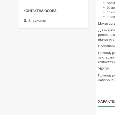
розм
безп
прима
післ
Владислав
Механізм ді
Дія антико
розпочина
відчуває з
Особливос
Принаду ро
закладают
ємностях-к
УВАГА!
Принаду р
Заборонен
ХАРАКТЕ