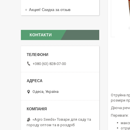
Акция! Скидка за отзыв
КОНТАКТИ
+380 (63) 828-07-00
Одеса, Україна
Отруйна пр
розміри пр
Діюча реч
Переваги:
«Agro Seeds» Товари для саду та
макс
городу оптом та в роздріб
отру