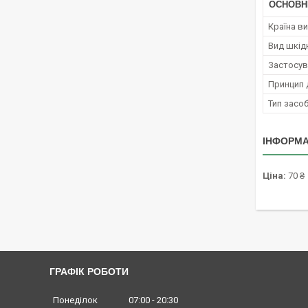
ОСНОВН
Країна в
Вид шкід
Застосув
Принцип д
Тип засо
ІНФОРМА
Ціна:
70 ₴
ГРАФІК РОБОТИ
Понеділок
07:00
20:30