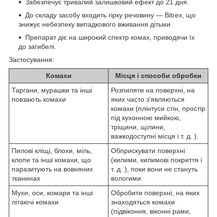
Забезпечує тривалий залишковий ефект до 21 дня.
До складу засобу входить гірку речовину ― Bitrex, що
знижує небезпеку випадкового вживання дітьми.
Препарат діє на широкий спектр комах, приводячи їх
до загибелі.
Застосування:
Комахи
Місця і способи обробки
Таргани, мурашки та інші
Розпиляти на поверхні, на
повзають комахи
яких часто з'являються
комахи (плінтуси стін, простір
під кухонною мийкою,
тріщини, щілини,
важкодоступні місця і т. д. ).
Пилові кліщі, блохи, міль,
Обприскувати поверхні
клопи та інші комахи, що
(килими, килимові покриття і
паразитують на вовняних
т. д. ), поки вони не стануть
тканинах
вологими.
Мухи, оси, комари та інші
Обробити поверхні, на яких
літаючі комахи
знаходяться комахи
(підвіконня, віконні рами,