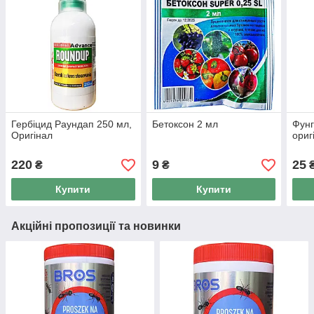
Гербіцид Раундап 250 мл,
Бетоксон 2 мл
Фунг
Оригінал
ориг
220
9
25
₴
₴
Купити
Купити
Акційні пропозиції та новинки