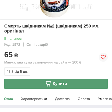
Смерть шкідникам №2 (шкідникам) 250 мл,
оригінал
В наявності
Код: 1972
Опт і роздріб
65
₴
Мінімальна сума замовлення на сайті — 200 ₴
48 ₴
від 5 шт.
Купити
Опис
Характеристики
Доставка
Оплата
Умови п