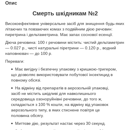
Опис
Смерть шкідникам №2
Високоефективне універсальне засіб для знищення будь-яких
літаючих та повзаючих комах з подвійним дією речовин:
пиретрина і дельтаметрина. Має запах соснової есенції.
Діюча речовина: 100 г речовини містить: чистий дельтаметрин
― 0.027 р., чисті натуральні піретрини ― 0.120 р., водний
наповнювач ― до 100 р.
Переваги:
Має вигідну і безпечну упаковку з кришкою-тригером,
що дозволяє використовувати побутової інсектицид в
повному обсязі.
На відміну від препаратів в аерозольній упаковці,
засіб не містить шкідливі для навколишнього
середовища озоноруйнівні речовини, до того ж,
складається з 100 % кошти, на відміну від упаковок
аерозольного типу, в яких стиснене повітря це
половина обсягу.
Миттєве дію, результат настає через 30 секунд.