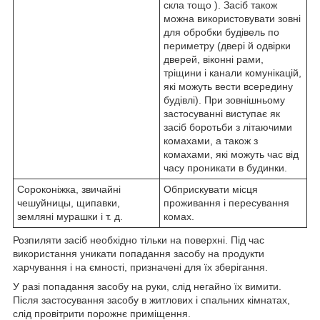
скла тощо ). Засіб також
можна використовувати зовні
для обробки будівель по
периметру (двері й одвірки
дверей, віконні рами,
тріщини і канали комунікацій,
які можуть вести всередину
будівлі). При зовнішньому
застосуванні виступає як
засіб боротьби з літаючими
комахами, а також з
комахами, які можуть час від
часу проникати в будинки.
Сороконіжка, звичайні
Обприскувати місця
чешуйницы, щипавки,
проживання і пересування
земляні мурашки і т. д.
комах.
Розпиляти засіб необхідно тільки на поверхні. Під час
використання уникати попадання засобу на продукти
харчування і на ємності, призначені для їх зберігання.
У разі попадання засобу на руки, слід негайно їх вимити.
Після застосування засобу в житлових і спальних кімнатах,
слід провітрити порожнє приміщення.