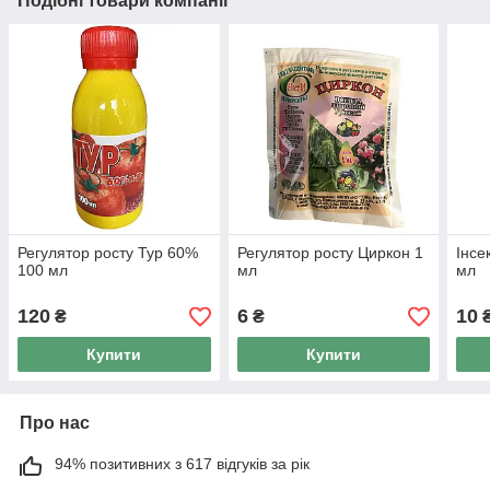
Подібні товари компанії
Регулятор росту Тур 60%
Регулятор росту Циркон 1
Інсе
100 мл
мл
мл
120
6
10
₴
₴
Купити
Купити
Про нас
94% позитивних з 617 відгуків за рік