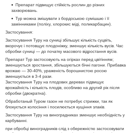
Препарат підвищує стійкість рослин до різних
захворювань.
Тур можна змішувати з бордоською сумішшю і її
замінниками (поліху, хлорокис міді, поликарбацин).
Застосування:
Застосування Туру на суниці збільшує кількість суцвіть,
вкорочує і потовщує плодоніжку, зменшує кількість вусів. Час
обробки суниці — до початку масового відростання вусів.
Препарат Тур застосовують на огірках перед цвітінням;
зменшується зростання, збільшуються бічні пагони. Прибавка
врожаю — 30-40%, ураженість борошнистою росою
зменшується в 3-4 рази.
Застосування Туру на плодових деревах підвищує
врожайність і кількість плодів, особливо на другий рік після
обробки (двократна).
Обработаный Туром газон не потребує стрижки, так як
блокується колосіння і посилюється кущіння злаків.
Застосування Туру на виноградниках зменшує необхідність у
карбуванні.
при обробці виноградників слід з обережністю застосовувати