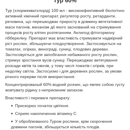
Тур 60%
Тур (хлормекватхлорід) 100 мл - високоефективний біологічно
активний хімічний препарат, регулятор росту, ретарданти,
речовина, що перешкоджає приросту в довжину вегетативної
маси пагонів, механізм дії якого заснований на стримування
процесів росту клітин розтяганням. Антипод фітогормону
гіббереліну. Препарат має властивість стримувати надмірний
ріст рослин, збільшуючи плодоутворення. Застосовується на
томатах, огірках, винограді, суниці, плодових деревах.
Застосовується для запобігання небажаного росту рослин,
стримує зростання вусів суниці. Перешкоджає витягування
розсади квітів та овочів, у тому числі томатів і огірків, при
недоліку світла. Застосуємо і для деревних рослин, за умови
річного перерви після використання.
Концентрированый 60% водний розчин, що являє собою густу
жовтувату рідину з неприємним запахом.
Властивості і переваги препарату:
Прискорює початок цвітіння.
Сприяє накопиченню вітаміну С.
У оброблюваного Туром рослини, крім скорочення
довжини пагонів, збільшується кількість плодів.