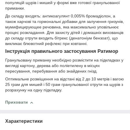
популяцій щурів і мишей у формі вже готової гранульованої
приманки.
До складу входять: антикоагулянт 0,005% бромадіолон, а
також харчові та гормональні добавки для залучення гризунів,
мумифицирующее речовина, яка максимально уповільнює
процес розкладання. Для захисту дітей і домашніх вихованців
до складу отрути входить бітрекс (денатоніум бензоат), що
викликає блювотний рефлекс при ковтанні.
Інструкція правильного застосування Ратимор
Гранульовану приманку необхідно розмістити на підкладках у
вигляді картону, дерева або поліетилену в місцях
пересування, перебування або знайдених гнізд.
Оптимальне розміщення на відстані від 2 до 10 метрів і вагою
25 грам для мишей і 50 грам гранульованої отрути на щурів з
розрахунку на одну підкладку.
Приховати
Характеристики