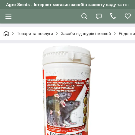
Agro Seeds - Інтернет магазин засобів захисту саду та горо
Товари та послуги
Засоби від щурів і мишей
Роденти