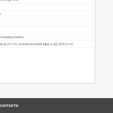
і
,пшениця,ячмінь
 (6,25 г/л), етигексиловий ефір 2,4Д (425,5 г/л)