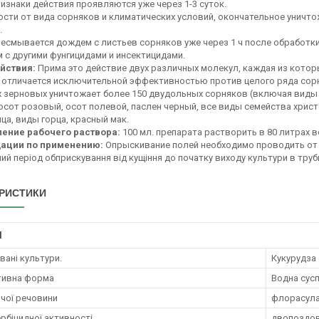
изнаки действия проявляются уже через 1-3 суток.
ости от вида сорняков и климатических условий, окончательное уничто
.
несмывается дождем с листьев сорняков уже через 1 ч после обработки
 с другими фунгицидами и инсектицидами.
йствия:
Прима это действие двух различных молекул, каждая из котор
т отличается исключительной эффективностью против целого ряда сор
ах зерновых уничтожает более 150 двудольных сорняков (включая виды у
осот розовый, осот полевой, паслен черный, все виды семейства христ
ца, виды горца, красный мак.
ление рабочего раствора:
100 мл. препарата растворить в 80 литрах 
ации по применению:
Опрыскивание полей необходимо проводить от ф
й період обприскування від кущіння до початку виходу культури в трубк
РИСТИКИ
І
ані культури.
Кукурудза
тивна форма
Водна сусп
ючої речовини
флорасулам
ербіцидної активності
двопоздов