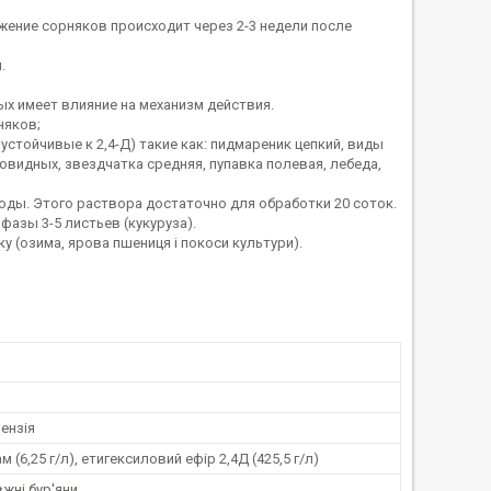
жение сорняков происходит через 2-3 недели после
.
ых имеет влияние на механизм действия.
няков;
стойчивые к 2,4-Д) такие как: пидмареник цепкий, виды
овидных, звездчатка средняя, пупавка полевая, лебеда,
воды. Этого раствора достаточно для обработки 20 соток.
азы 3-5 листьев (кукуруза).
у (озима, ярова пшениця і покоси культури).
ензія
 (6,25 г/л), етигексиловий ефір 2,4Д (425,5 г/л)
жні бур'яни