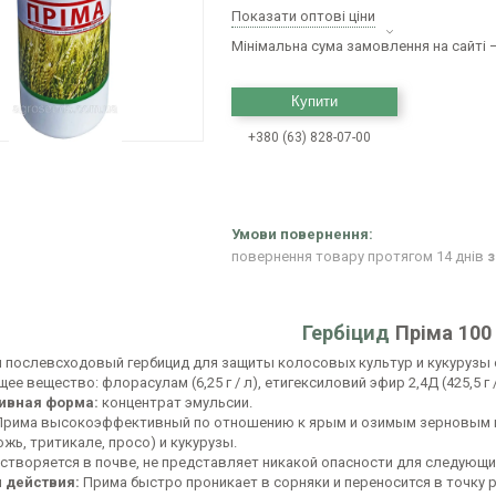
Показати оптові ціни
Мінімальна сума замовлення на сайті —
Купити
+380 (63) 828-07-00
повернення товару протягом 14 днів
з
Гербіцид
Пріма 100
 послевсходовый гербицид для защиты колосовых культур и кукурузы 
е вещество: флорасулам (6,25 г / л), етигексиловий эфир 2,4Д (425,5 г /
ивная форма:
концентрат эмульсии.
Прима высокоэффективный по отношению к ярым и озимым зерновым ку
жь, тритикале, просо) и кукурузы.
створяется в почве, не представляет никакой опасности для следующи
 действия:
Прима быстро проникает в сорняки и переносится в точку р