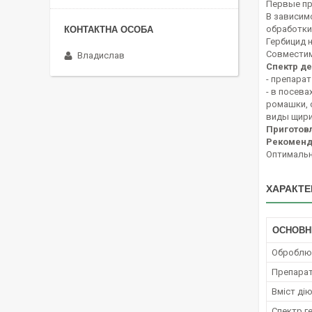
Первые пр
В зависим
обработки
Гербицид 
Совместим
Владислав
Спектр де
- препара
- в посев
ромашки, 
виды щири
Приготов
Рекоменд
Оптимальни
ХАРАКТЕ
ОСНОВН
Оброблюв
Препара
Вміст ді
Спектр г