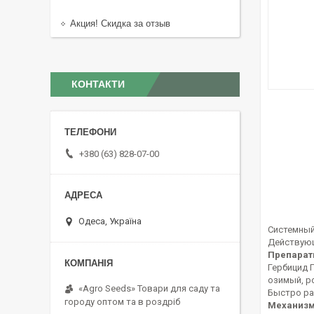
Акция! Скидка за отзыв
КОНТАКТИ
+380 (63) 828-07-00
Одеса, Україна
Системный
Действующе
Препарат
Гербицид 
озимый, ро
«Agro Seeds» Товари для саду та
Быстро ра
городу оптом та в роздріб
Механизм