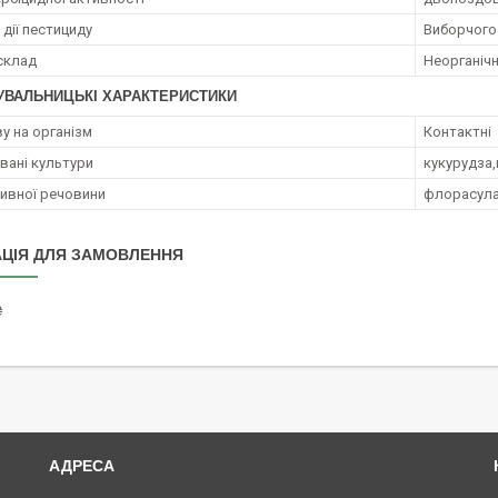
дії пестициду
Виборчого
 склад
Неорганічн
УВАЛЬНИЦЬКІ ХАРАКТЕРИСТИКИ
у на організм
Контактні
ані культури
кукурудза
тивної речовини
флорасулам
ЦІЯ ДЛЯ ЗАМОВЛЕННЯ
₴