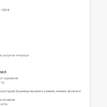
 200 ₴
а рахунок покупця
 мл
от сорняков.
 л).
льтурам (пшеница яровая и озимая, ячмень яровой и
х посевов.
оста.