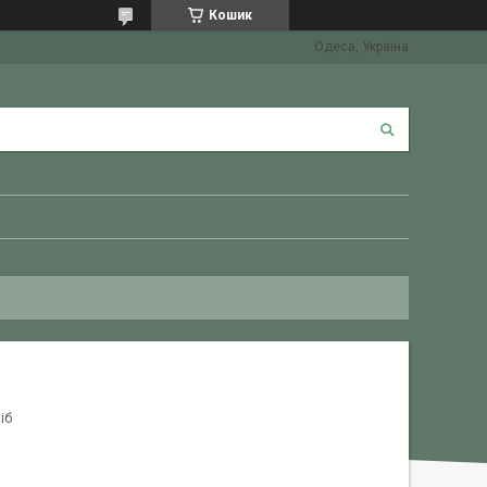
Кошик
Одеса, Україна
іб