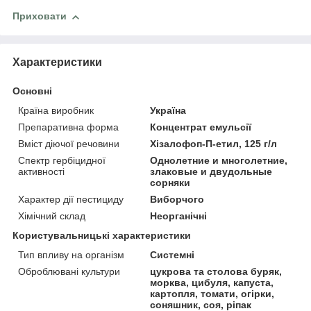
Приховати
Характеристики
Основні
Країна виробник
Україна
Препаративна форма
Концентрат емульсії
Вміст діючої речовини
Хізалофоп-П-етил, 125 г/л
Спектр гербіцидної
Однолетние и многолетние,
активності
злаковые и двудольные
сорняки
Характер дії пестициду
Виборчого
Хімічний склад
Неорганічні
Користувальницькі характеристики
Тип впливу на організм
Системні
Оброблювані культури
цукрова та столова буряк,
морква, цибуля, капуста,
картопля, томати, огірки,
соняшник, соя, ріпак