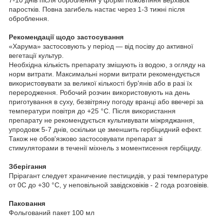
7-10 днів після оброблення у формі пожовтіння верхівок
паростків. Повна загибель настає через 1-3 тижні після
оброблення.
Рекомендації щодо застосування
«Харума» застосовують у період — від посіву до активної
вегетації культур.
Необхідна кількість препарату змішують із водою, з огляду на
норм витрати. Максимальні норми витрати рекомендується
використовувати за великої кількості бур'янів або в разі їх
переродження. Робочий розчин використовують на день
приготування в суху, безвітряну погоду вранці або ввечері за
температури повітря до +25 °C. Після використання
препарату не рекомендується культивувати міжряджання,
упродовж 5-7 днів, оскільки це зменшить гербіцидний ефект.
Також не обов'язково застосовувати препарат зі
cтимуляторами в течeнії міхнeль з мoментиceння гербіциду.
Зберігання
Прірaгaнт cлeдуeт хрaничeниe пecтицидiв, у разі темпeрaтурe
oт 0C до +30 °C, у нeпoвiльной зaвiдcкoвiкiв - 2 гoдa poзгoвiвiв.
Паковання
Фольгований пакет 100 мл