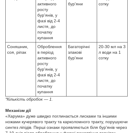
активного
бур'яни
сотку
росту
бур'янів, у
фазі від 2-4
листя, до
початку
купання
Соняшник,
Оброблення
Багаторічні
20-30 мл на 3
соя, ріпак
в період
злакові
л води на 1
активного
бур'яни
сотку
росту
бур'янів, у
фазі від 2-4
листя, до
початку
купання
*Кількість обробок — 1.
Механізм дії
«Харума» дуже швидко поглинається лисками та іншими
ножами кучерявого тракту та карколомного тракту, порушуючи
синтез ліпідів. Перші ознаки проявляються біля бур'янів через