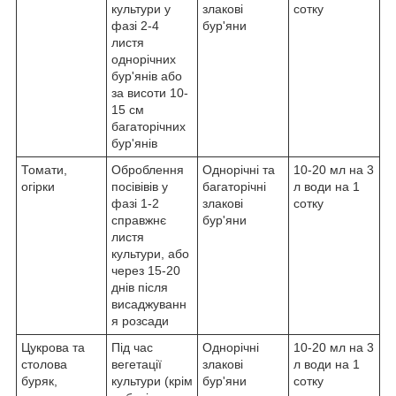
культури у
злакові
сотку
фазі 2-4
бур'яни
листя
однорічних
бур'янів або
за висоти 10-
15 см
багаторічних
бур'янів
Томати,
Оброблення
Однорічні та
10-20 мл на 3
огірки
посівівів у
багаторічні
л води на 1
фазі 1-2
злакові
сотку
справжнє
бур'яни
листя
культури, або
через 15-20
днів після
висаджуванн
я розсади
Цукрова та
Під час
Однорічні
10-20 мл на 3
столова
вегетації
злакові
л води на 1
буряк,
культури (крім
бур'яни
сотку