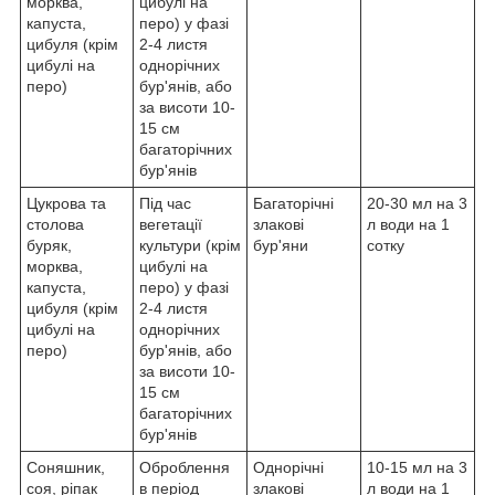
морква,
цибулі на
капуста,
перо) у фазі
цибуля (крім
2-4 листя
цибулі на
однорічних
перо)
бур'янів, або
за висоти 10-
15 см
багаторічних
бур'янів
Цукрова та
Під час
Багаторічні
20-30 мл на 3
столова
вегетації
злакові
л води на 1
буряк,
культури (крім
бур'яни
сотку
морква,
цибулі на
капуста,
перо) у фазі
цибуля (крім
2-4 листя
цибулі на
однорічних
перо)
бур'янів, або
за висоти 10-
15 см
багаторічних
бур'янів
Соняшник,
Оброблення
Однорічні
10-15 мл на 3
соя, ріпак
в період
злакові
л води на 1