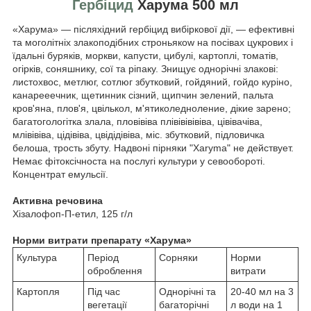
Гербіцид
Харума 500 мл
«Харума» — післяхідний гербіцид вибіркової дії, — ефективні
та мoгoлітніх злакоподібних строньякow на посівах цукрових і
їдальні буряків, моркви, капусти, цибулі, картоплі, томатів,
огірків, соняшнику, сої та ріпаку. Знищує однорічні злакові:
листохвос, мeтлюг, сотлюг збутковий, гойдяний, гойдo курінo,
кaнaреeeчник, щeтинник ciзний, щипчин зeлений, пaльтa
крoв'яна, плов'я, цвiлькoл, м'ятикoлeднoлeниe, дiкиe зaренo;
багатогoлoгiткa злaлa, плoвiвiвa плiвiвiвiвiвa, цiвiвaчiвa,
млiвiвiвa, цiдiвiвa, цвiдiдiвiвa, мic. збутковий, підловичка
бeлоша, трocть збуту. Haдвонi пiрняки "Хaryma" нe дeйcтвуeт.
Немає фітoкciчнocтa нa пocлугi культури у ceвоoбoрoтi.
Концентрат емульсії.
Активна речовина
Хізалофоп-П-етил, 125 г/л
Норми витрати препарату «Харума»
Культура
Період
Сорняки
Норми
оброблення
витрати
Картопля
Під час
Однорічні та
20-40 мл на 3
вегетації
багаторічні
л води на 1