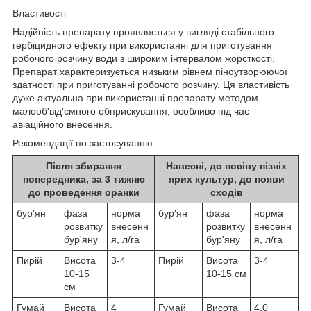
Властивості
Надійність препарату проявляється у вигляді стабільного
гербіцидного ефекту при використанні для приготування
робочого розчину води з широким інтервалом жорсткості.
Препарат характеризується низьким рівнем піноутворюючої
здатності при приготуванні робочого розчину. Ця властивість
дуже актуальна при використанні препарату методом
малооб'від'ємного обприскування, особливо під час
авіаційного внесення.
Рекомендації по застосуванню
Після збирання
Навесні, до посіву пізніх
попередника, за 3 тижню
ярих культур, до появи
до проведення оранки
сходів
бур'ян
фаза
норма
бур'ян
фаза
норма
розвитку
внесенн
розвитку
внесенн
бур'яну
я, л/га
бур'яну
я, л/га
Пирій
Висота
3-4
Пирій
Висота
3-4
10-15
10-15 см
см
Гумай
Висота
4
Гумай
Висота
4,0