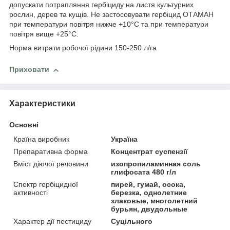
допускати потрапляння гербіциду на листя культурних
рослин, дерев та кущів. Не застосовувати гербіцид ОТАМАН
при температури повітря нижче +10°С та при температури
повітря вище +25°С.
Норма витрати робочої рідини 150-250 л/га
Приховати
Характеристики
Основні
Країна виробник
Україна
Препаративна форма
Концентрат суспензії
Вміст діючої речовини
изопропиламинная соль
глифосата 480 г/л
Спектр гербіцидної
пирей, гумай, осока,
активності
березка, однолетние
злаковые, многолетний
бурьян, двудольные
Характер дії пестициду
Суцільного