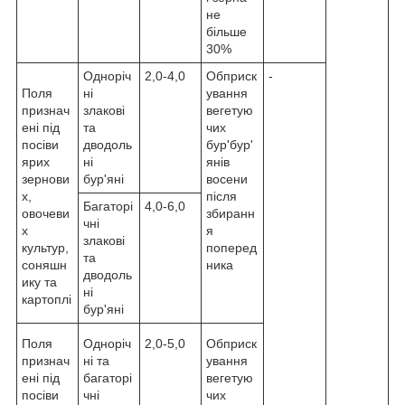
не
більше
30%
Одноріч
2,0-4,0
Обприск
-
Поля
ні
ування
признач
злакові
вегетую
ені під
та
чих
посіви
дводоль
бур'бур'
ярих
ні
янів
зернови
бур'яні
восени
х,
після
Багаторі
4,0-6,0
овочеви
збиранн
чні
х
я
злакові
культур,
поперед
та
соняшн
ника
дводоль
ику та
ні
картоплі
бур'яні
Поля
Одноріч
2,0-5,0
Обприск
признач
ні та
ування
ені під
багаторі
вегетую
посіви
чні
чих