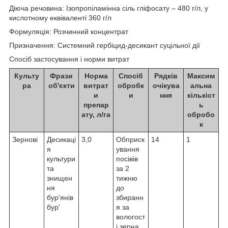
Діюча речовина: Ізопропіламінна сіль гліфосату – 480 г/л, у
кислотному еквіваленті 360 г/л
Формуляція: Розчинний концентрат
Призначення: Системний гербіцид-десикант суцільної дії
Спосіб застосування і норми витрат
Культу
Фрази
Норма
Спосіб
Рядків
Максим
ра
об'єкти
витрат
обробк
очікува
альна
и
и
ння
кількіст
препар
ь
ату, л/га
обробо
к
Зернові
Десикаці
3,0
Обприск
14
1
я
ування
культури
посівів
та
за 2
знищен
тижню
ня
до
бур'янів
збиранн
бур'
я за
вологост
і зерна