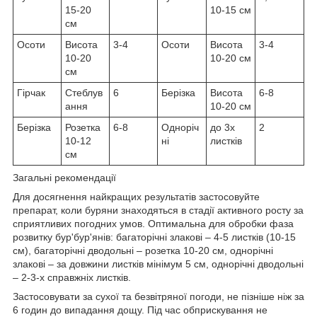
15-20
10-15 см
см
Осоти
Висота
3-4
Осоти
Висота
3-4
10-20
10-20 см
см
Гірчак
Стеблув
6
Берізка
Висота
6-8
ання
10-20 см
Берізка
Розетка
6-8
Одноріч
до 3х
2
10-12
ні
листків
см
Загальні рекомендації
Для досягнення найкращих результатів застосовуйте
препарат, коли буряни знаходяться в стадії активного росту за
сприятливих погодних умов. Оптимальна для обробки фаза
розвитку бур'бур'янів: багаторічні злакові – 4-5 листків (10-15
см), багаторічні дводольні – розетка 10-20 см, однорічні
злакові – за довжини листків мінімум 5 см, однорічні дводольні
– 2-3-х справжніх листків.
Застосовувати за сухої та безвітряної погоди, не пізніше ніж за
6 годин до випадання дощу. Під час обприскування не