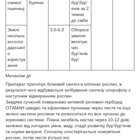
озимої
буряни
бур'бур'
пшениці
янів за 2
тижню
до сівби
Землі
3,0-6,0
Обприск
несільсь
ування
когоспо
вегетую
дарськог
чих
о
бур'янів
користув
бур'
ання
Механізм дії
Препарат пригнічує білковий синтез в клітинах рослин, в
результаті чого відбувається інгібування синтезу хлорофілу з
наступним відмиранням рослин.
Завдяки сучасній поверхнево-активній речовині гербіцид
ОТАМАН швидко та ефективно проникає через листя та інші
зелені частини рослини та розноситься по всіх органах до
кореневої системи. Повна загибель настає через 10-12 днів,
залежно від погодних умов, виду, стадії розвитку бур'бур'янів
та норми витрати. Спочатку спостерігається пожовтіння
рослин, потім листя в'ється яні.