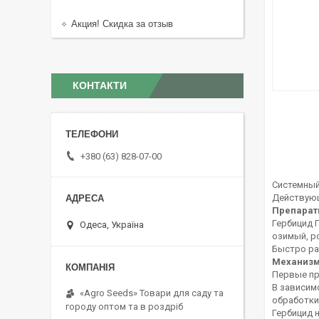
Акция! Скидка за отзыв
КОНТАКТИ
+380 (63) 828-07-00
Системный
Действующе
Препарат
Гербицид 
Одеса, Україна
озимый, ро
Быстро ра
Механизм
Первые пр
В зависим
«Agro Seeds» Товари для саду та
обработки
городу оптом та в роздріб
Гербицид 