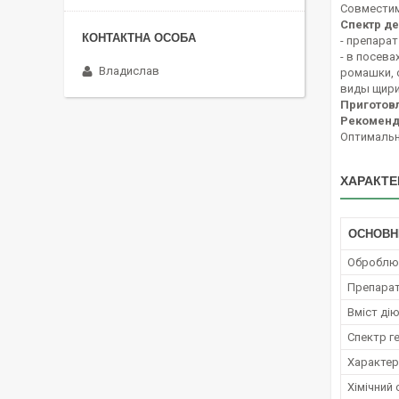
Совместим
Спектр де
- препара
- в посев
Владислав
ромашки, 
виды щири
Приготов
Рекоменд
Оптимальни
ХАРАКТЕ
ОСНОВН
Оброблюв
Препара
Вміст ді
Спектр г
Характер 
Хімічний