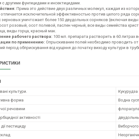
 с другими фунгицидами и инсектицидами.
йствия:
Прима это действие двух различных молекул, каждая из котор
т отличается исключительной эффективностью против целого ряда сор
ах зерновых уничтожает более 150 двудольных сорняков (включая виды у
осот розовый, осот полевой, паслен черный, все виды семейства христ
ца, виды горца, красный мак.
ление рабочего раствора:
100 мл. препарата растворить в 60 литрах 
ации по применению:
Опрыскивание полей необходимо проводить от ф
й період обприскування від кущіння до початку виходу культури в трубк
РИСТИКИ
І
ані культури.
Кукурудза
тивна форма
Водна сусп
ючої речовини
флорасулам 
ербіцидної активності
двудольны
дії пестициду
Виборчого
 склад
Неорганічн