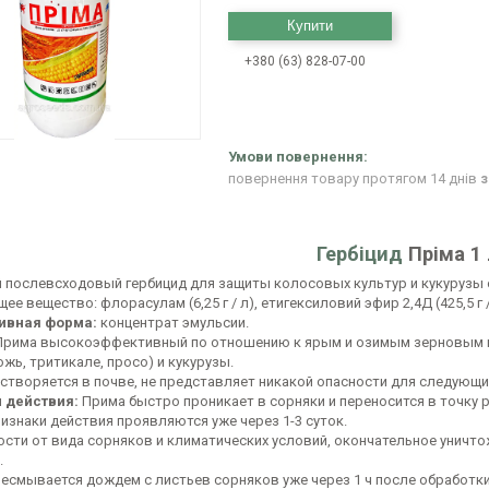
Купити
+380 (63) 828-07-00
повернення товару протягом 14 днів
з
Гербіцид
Пріма 1
 послевсходовый гербицид для защиты колосовых культур и кукурузы 
е вещество: флорасулам (6,25 г / л), етигексиловий эфир 2,4Д (425,5 г /
ивная форма:
концентрат эмульсии.
Прима высокоэффективный по отношению к ярым и озимым зерновым ку
жь, тритикале, просо) и кукурузы.
створяется в почве, не представляет никакой опасности для следующи
 действия:
Прима быстро проникает в сорняки и переносится в точку р
изнаки действия проявляются уже через 1-3 суток.
ости от вида сорняков и климатических условий, окончательное уничто
.
несмывается дождем с листьев сорняков уже через 1 ч после обработки