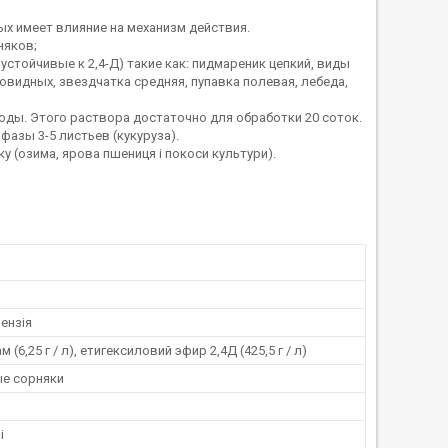
ых имеет влияние на механизм действия.
няков;
стойчивые к 2,4-Д) такие как: пидмареник цепкий, виды
овидных, звездчатка средняя, пупавка полевая, лебеда,
воды. Этого раствора достаточно для обработки 20 соток.
азы 3-5 листьев (кукуруза).
у (озима, ярова пшениця і покоси культури).
ензія
(6,25 г / л), етигексиловий эфир 2,4Д (425,5 г / л)
е сорняки
і