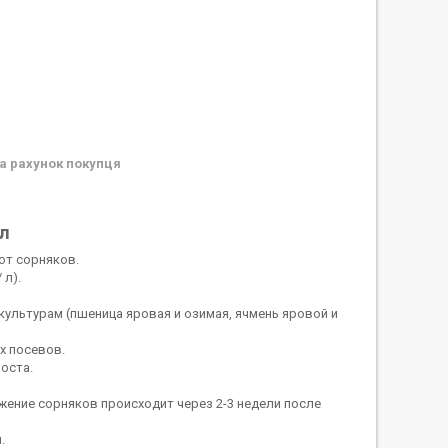
а рахунок покупця
 л
от сорняков.
 л).
льтурам (пшеница яровая и озимая, ячмень яровой и
х посевов.
оста.
жение сорняков происходит через 2-3 недели после
.