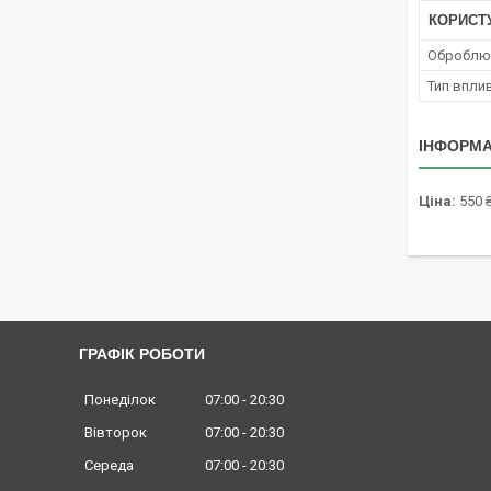
КОРИСТ
Оброблюв
Тип вплив
ІНФОРМА
Ціна:
550 
ГРАФІК РОБОТИ
Понеділок
07:00
20:30
Вівторок
07:00
20:30
Середа
07:00
20:30