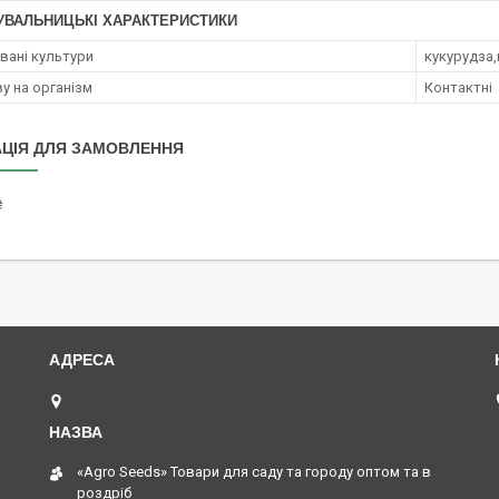
УВАЛЬНИЦЬКІ ХАРАКТЕРИСТИКИ
ані культури
кукурудза
у на організм
Контактні
ЦІЯ ДЛЯ ЗАМОВЛЕННЯ
₴
Одеса, Україна
«Agro Seeds» Товари для саду та городу оптом та в
роздріб