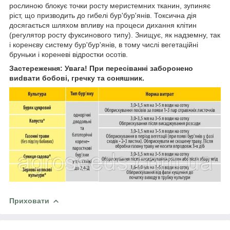
рослиною блокує точки росту меристемних тканин, зупиняє
ріст, що призводить до гибелі бур'бур'янів. Токсична дія
досягається шляхом впливу на процеси дихання клітин
(регулятор росту фуксинового типу). Знищує, як надземну, так
і коренєву систему бур'бур'янів, в тому числі вегетаційні
бруньки і кореневі відростки осотів.
Застереження: Увага! При пересіванні заборонено
виdвати бобові, гречку та соняшник.
Приховати