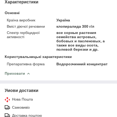
Характеристики
Основні
Країна виробник
Україна
Вміст діючої речовини
клопиралида 300 г/л
Спектр гербіцидної
все сорные растения
активності
семейства астровых,
бобовых и пасленовых, а
также все виды осота,
полевой березки и др.
Користувальницькі характеристики
Препаративна форма
Водорозчинний концентрат
Приховати
Умови доставки
Нова Пошта
Самовивіз
Доставка поштою