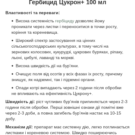
Гербицид Цукрон+ 100 мл
Властивості та переваги:
Висока системність
гербіциду
дозволяє йому
проникати через листки і переноситися в точки росту,
коріння та кореневища.
Широкий спектр застосування на цінних
сільськогосподарських культурах, в тому числі на
зернових колосових, кукурудзі, цукрових буряках, ріпаку,
льоні, цибулі, лаванді та моркві.
Висока швидкість дії на бур'яни.
Очищує поля від осотів у всіх фазах іх росту, причому
знищує, як надземні, так і підземні органи.
Опади котрі випадають через 2 години після обробки
не впливають на ефективність Цукрону+.
Швидкість ді:
piст чутливих бур'янів припиняється через 2-3
години після обробки. Перші зовнішні ознаки дії помітні вже
через 2-3 доби, а повна загибель бур'янів настає на 10-15
добу.
Механізм дії:
препарат має системну дію, легко поглинається
листками і кореневою системою. Швидко поширюючись