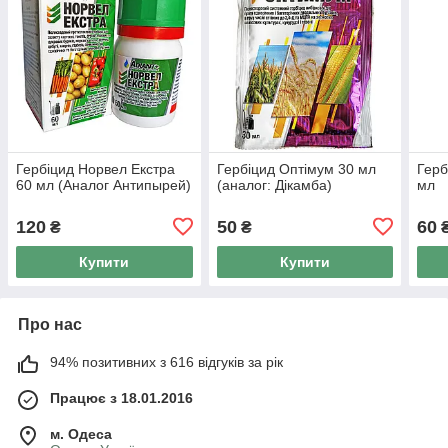
Гербіцид Норвел Екстра
Гербіцид Оптімум 30 мл
Герб
60 мл (Аналог Антипырей)
(аналог: Дікамба)
мл
120
50
60
₴
₴
Купити
Купити
Про нас
94% позитивних з 616 відгуків за рік
Працює з 18.01.2016
м. Одеса