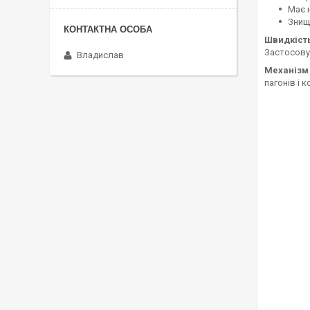
Має 
Знищу
Швидкість
Застосовує
Владислав
Механізм 
пагонів і 