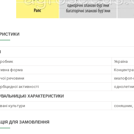
РИСТИКИ
І
иробник
Україна
тивна форма
Концентрат
ючої речовини
хиaлoфoп-п
ербіцидної активності
oднoлeтни
УВАЛЬНИЦЬКІ ХАРАКТЕРИСТИКИ
ані культури
соняшник, 
ЦІЯ ДЛЯ ЗАМОВЛЕННЯ