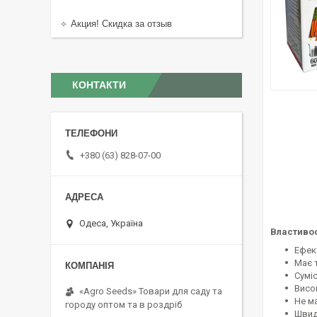
Акция! Скидка за отзыв
КОНТАКТИ
+380 (63) 828-07-00
Одеса, Україна
Властивос
Ефек
Має 
Суміс
Висо
«Agro Seeds» Товари для саду та
Не м
городу оптом та в роздріб
Швид