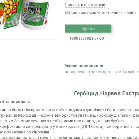
Показати оптові ціни
Мінімальна сума замовлення на сайті —
Купити
+380 (63) 828-07-00
повернення товару протягом 14 днів
з
Гербіцид
Норвел Екстр
ті та переваги:
тивна боротьба практично зі всіма видами однорічних і багаторічних зла
тривалий період дії — можна використовувати в широкому діапазоні фаз р
ність в бакових сумішах з гербіцидами проти дводольних бур'нів.
коефективна дія препарату у малих дозах (0,8-1,0 л/га) при боротьбі з 
ає обмеження по сівозміні.
ко розкладається в грунті та води, не має шкідливого впливу на наступн