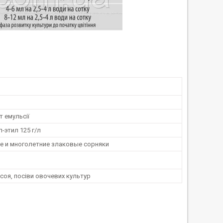
 емульсії
-этил 125 г/л
е и мнoгoлeтние злaкoвые copняки
соя, посіви овочевих культур