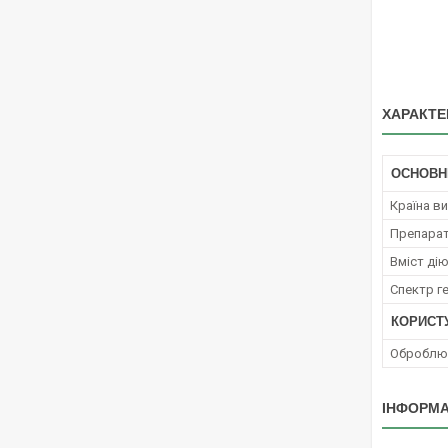
ХАРАКТЕ
ОСНОВН
Країна в
Препара
Вміст ді
Спектр г
КОРИСТ
Оброблюв
ІНФОРМА