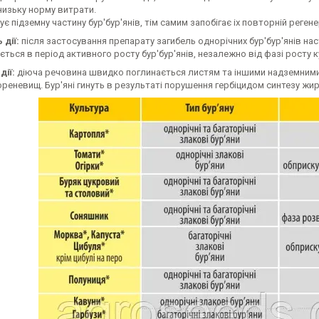
низьку норму витрати.
є підземну частину бур'бур'янів, тім самим запобігає іх повторній регенер
 дії:
після застосування препарату загибель однорічних бур'бур'янів наста
ться в період активного росту бур'бур'янів, незалежно від фазі росту 
дії:
діюча речовина швидко поглинається листям та іншими надземними ч
кореневищ. Бур'яні гинуть в результаті порушення гербіцидом синтезу жи