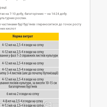
ації.
є на 7-10 добу, багаторічних — на 14-24 добу.
культурних рослин.
астинами бур'бур'янів і переноситися до точок росту
рних кислот