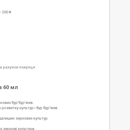
 200 ₴
а рахунок покупця
а 60 мл
кових бур'бур'янів.
озвитку культур і бур бур'янів.
падалицею зернових культур.
і зернові культури.