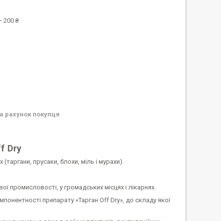
 200 ₴
а рахунок покупця
f Dry
(таргани, прусаки, блохи, міль і мурахи).
ї промисловості, у громадських місцях і лікарнях.
мпонентності препарату «Тарган Off Dry», до складу якої