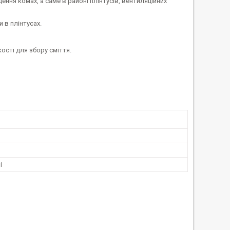
ення комах, а саме в районі плінтусів, вентиляційних
 в плінтусах.
ості для збору сміття.
і