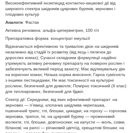
Високоефективний інсектицид контактно-кишкової дії від
широкого спектра шкідників цукрових буряків, зернових і
плодових культур
Аналоги
: Фастак
Активна речовина: альфа-циперметрин, 100 г/л
Препаративна форма: концентрат емульсії
Відзначається ефективною та тривалою дією на шкідників
незалежно від стадій їх розвитку (від яєць і лялечок до
дорослих комах); Сучасні складники формуляції надійно
утримують активну речовину препарату на поверхні рослин і
забезпечують великий період захисту; Має відлякувальну дію
на корисних комах; Низька норма внесення; Гарна сумісність
з іншими пестицидами; Не має токсичності на культурні
рослини, безпечний для довкілля; Помірно токсичний (II клас)
для теплокровних, безпечний для бджіл.
Спектр дії: Середники, від яких ефективний препарат: на
зернових — п'явиці, клопачка шкідлива черепашка,
пшеничний трипс, тлі, блошки, цикадки; на гороху — горохова
зерновка, трипси, ти; на цукровій буряку — променевий
молекти, тлі, блошки, довгоносики; на капусти — моль, совки,
біланові; на рапсі — ріпаковий цвітоїд, хрещатові блошки; на