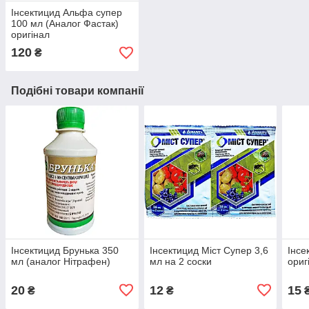
Інсектицид Альфа супер
100 мл (Аналог Фастак)
оригінал
120
₴
Подібні товари компанії
Інсектицид Брунька 350
Інсектицид Mіст Супер 3,6
Інсе
мл (аналог Нітрафен)
мл на 2 соски
ориг
20
12
15
₴
₴