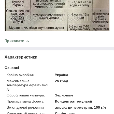
Приховати
Характеристики
Основні
Країна виробник
Україна
Максимальна
25 град.
температура ефективної
дії
Оброблювані культури.
Зерновые
Препаративна форма
Концентрат емульсії
Вміст діючої речовини
альфа-циперметрин, 100 г/л
Характер дії пестициду
Суцільного