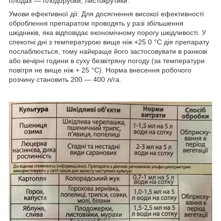
плодах — плодорубки, листокрутики.
Умови ефективної дії: Для досягнення високої ефективності
оброблення препаратом проводять у разі збільшення
шкідників, яка відповідає економічному порогу шкідливості. У
спекотні дні з температурою вище ніж +25 0 °C дія препарату
послаблюється, тому найкраще його застосовувати в ранкові
або вечірні години в суху безвітряну погоду (за температури
повітря не вище ніж + 25 °C). Норма внесення робочого
розчину становить 200 — 400 л/га.