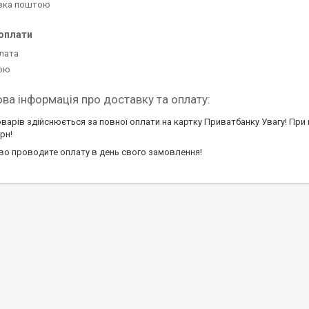
вка поштою
оплати
лата
кою
варів здійснюється за повної оплати на картку Приватбанку Увагу! При
рн!
во проводите оплату в день свого замовлення!