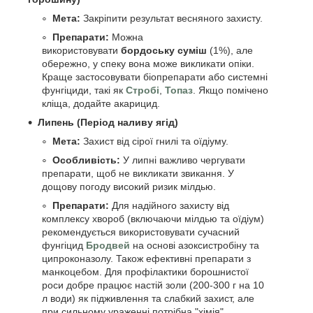
Мета:
Закріпити результат весняного захисту.
Препарати:
Можна
використовувати
бордоську суміш
(1%), але
обережно, у спеку вона може викликати опіки.
Краще застосовувати біопрепарати або системні
фунгіциди, такі як
Стробі
,
Топаз
. Якщо помічено
кліща, додайте акарицид.
Липень (Період наливу ягід)
Мета:
Захист від сірої гнилі та оїдіуму.
Особливість:
У липні важливо чергувати
препарати, щоб не викликати звикання. У
дощову погоду високий ризик мілдью.
Препарати:
Для надійного захисту від
комплексу хвороб (включаючи мілдью та оїдіум)
рекомендується використовувати сучасний
фунгіцид
Бродвей
на основі азоксистробіну та
ципроконазолу. Також ефективні препарати з
манкоцебом. Для профілактики борошнистої
роси добре працює настій золи (200-300 г на 10
л води) як підживлення та слабкий захист, але
при сильному ураженні потрібна "хімія".