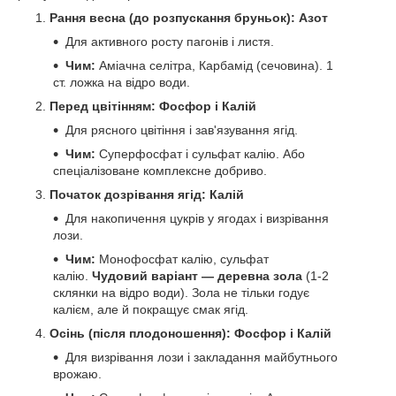
Рання весна (до розпускання бруньок): Азот
Для активного росту пагонів і листя.
Чим:
Аміачна селітра, Карбамід (сечовина). 1
ст. ложка на відро води.
Перед цвітінням: Фосфор і Калій
Для рясного цвітіння і зав'язування ягід.
Чим:
Суперфосфат і сульфат калію. Або
спеціалізоване комплексне добриво.
Початок дозрівання ягід: Калій
Для накопичення цукрів у ягодах і визрівання
лози.
Чим:
Монофосфат калію, сульфат
калію.
Чудовий варіант — деревна зола
(1-2
склянки на відро води). Зола не тільки годує
калієм, але й покращує смак ягід.
Осінь (після плодоношення): Фосфор і Калій
Для визрівання лози і закладання майбутнього
врожаю.