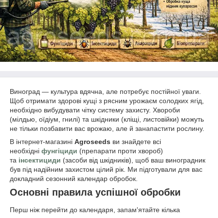
Виноград — культура вдячна, але потребує постійної уваги.
Щоб отримати здорові кущі з рясним урожаєм солодких ягід,
необхідно вибудувати чітку систему захисту. Хвороби
(мілдью, оїдіум, гнилі) та шкідники (кліщі, листовійки) можуть
не тільки позбавити вас врожаю, але й занапастити рослину.
В інтернет-магазині
Agroseeds
ви знайдете всі
необхідні
фунгіциди
(препарати проти хвороб)
та
інсектициди
(засоби від шкідників), щоб ваш виноградник
був під надійним захистом цілий рік. Ми підготували для вас
докладний сезонний календар обробок.
Основні правила успішної обробки
Перш ніж перейти до календаря, запам'ятайте кілька