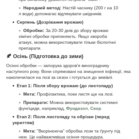
Народний метод:
Настій часнику (200 г на 10
л води) допомагає відлякувати шкідників.
Серпень (Дозрівання врожаю)
Обробки:
За 20-30 днів до збору врожаю
хімічні обробки припиняють. Якщо хвороба
атакує, можна використовувати тільки біологічні
препарати.
🍂 Осінь (Підготовка до зими)
Осінні обробки — запорука здоров'я винограднику
наступного року. Вони спрямовані на знищення інфекції, яка
накопичилася на лозі за сезон і готується до зимівлі.
Етап 1: Після збору врожаю (до листопаду)
Мета:
Профілактика, поки листя ще на лозі.
Препарати:
Можна використовувати системні
фунгіциди, наприклад,
Фундазол
,
Скор
.
Етап 2: Після листопаду та обрізки (перед
укриттям)
Мета:
"Вкорінююча" обробка лози та ґрунту під
нею. Це найважливіша осіння процедура.