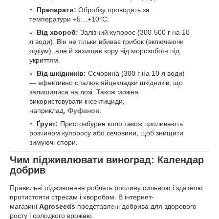
Препарати:
Обробку проводять за
температури +5…+10°C.
Від хвороб:
Залізний купорос (300-500 г на 10
л води). Він не тільки вбиває грибок (включаючи
оїдіум), але й захищає кору від морозобоїн під
укриттям.
Від шкідників:
Сечовина (300 г на 10 л води)
— ефективно спалює яйцекладки шкідників, що
залишилися на лозі. Також можна
використовувати інсектициди,
наприклад,
Фуфанон
.
Ґрунт:
Пристовбурне коло також проливають
розчином купоросу або сечовини, щоб знищити
зимуючі спори.
Чим підживлювати виноград: Календар
добрив
Правильні підживлення роблять рослину сильною і здатною
протистояти стресам і хворобам. В інтернет-
магазині
Agroseeds
представлені добрива для здорового
росту і солодкого врожаю.