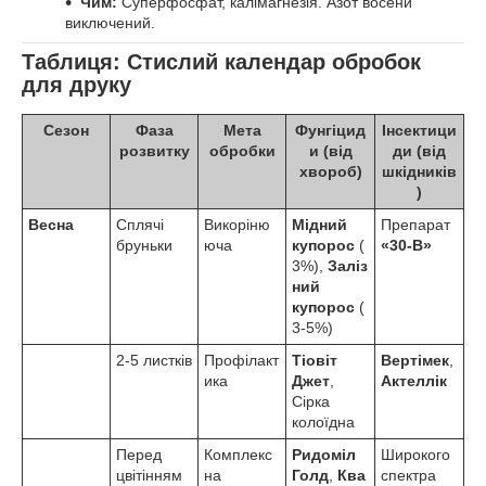
Чим:
Суперфосфат, калімагнезія. Азот восени
виключений.
Таблиця: Стислий календар обробок
для друку
Сезон
Фаза
Мета
Фунгіцид
Інсектици
розвитку
обробки
и (від
ди (від
хвороб)
шкідників
)
Весна
Сплячі
Викоріню
Мідний
Препарат
бруньки
юча
купорос
(
«30-В»
3%),
Заліз
ний
купорос
(
3-5%)
2-5 листків
Профілакт
Тіовіт
Вертімек
,
ика
Джет
,
Актеллік
Сірка
колоїдна
Перед
Комплекс
Ридоміл
Широкого
цвітінням
на
Голд
,
Ква
спектра