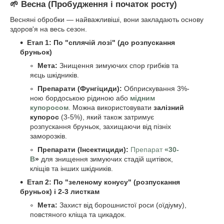
🌱 Весна (Пробудження і початок росту)
Весняні обробки — найважливіші, вони закладають основу
здоров'я на весь сезон.
Етап 1: По "сплячій лозі" (до розпускання
бруньок)
Мета:
Знищення зимуючих спор грибків та
яєць шкідників.
Препарати (Фунгіциди):
Обприскування 3%-
ною бордоською рідиною або
мідним
купоросом
. Можна використовувати
залізний
купорос
(3-5%), який також затримує
розпускання бруньок, захищаючи від пізніх
заморозків.
Препарати (Інсектициди):
Препарат
«30-
В
»
для знищення зимуючих стадій щитівок,
кліщів та інших шкідників.
Етап 2: По "зеленому конусу" (розпускання
бруньок) і 2-3 листкам
Мета:
Захист від борошнистої роси (оїдіуму),
повстяного кліща та цикадок.