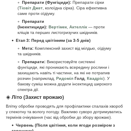
Препарати (Фунгіциди):
Препарати сірки
(
Тіовіт Джет
, колоїдна сірка). Сіра ефективна
саме проти оїдіуму.
Препарати
(Інсектициди):
Вертімек
,
Актеллік
— проти
кліщів та перших листогризучих шкідників.
Етап 3: Перед цвітінням (за 3-5 днів)
Мета:
Комплексний захист від мілдью, оїдіуму
та шкідників.
Препарати:
Використовуйте системні
фунгіциди, які проникають всередину рослини і
захищають навіть ті частини, на які не потрапив
розчин (наприклад,
Ридоміл
Голд
,
Квадріс
). У
бакову суміш можна додати інсектицид широкого
спектра дії.
☀️ Літо (Захист врожаю)
Влітку обробки проводять для профілактики спалахів хвороб
у спекотну та вологу погоду. Важливо суворо дотримуватись
термінів очікування (час від обробки до збору врожаю).
Червень (Після цвітіння, коли ягоди розміром з
горошину)