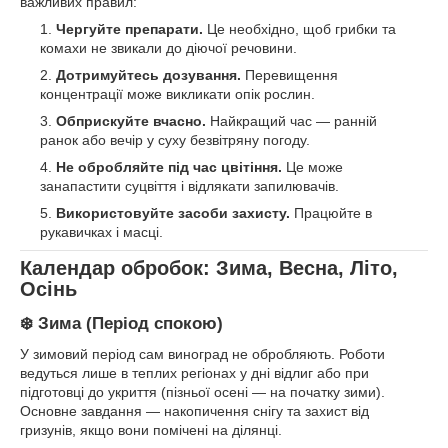
важливих правил:
Чергуйте препарати.
Це необхідно, щоб грибки та
комахи не звикали до діючої речовини.
Дотримуйтесь дозування.
Перевищення
концентрації може викликати опік рослин.
Обприскуйте вчасно.
Найкращий час — ранній
ранок або вечір у суху безвітряну погоду.
Не обробляйте під час цвітіння.
Це може
занапастити суцвіття і відлякати запилювачів.
Використовуйте засоби захисту.
Працюйте в
рукавичках і масці.
Календар обробок: Зима, Весна, Літо,
Осінь
❄️ Зима (Період спокою)
У зимовий період сам виноград не обробляють. Роботи
ведуться лише в теплих регіонах у дні відлиг або при
підготовці до укриття (пізньої осені — на початку зими).
Основне завдання — накопичення снігу та захист від
гризунів, якщо вони помічені на ділянці.