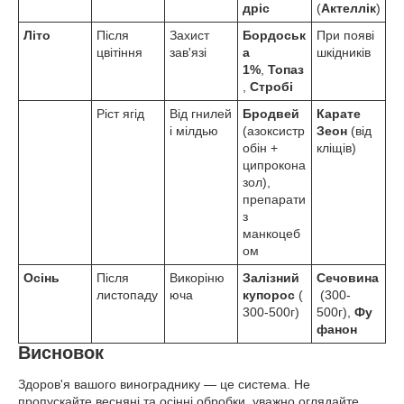
дріс
(
Актеллік
)
Літо
Після
Захист
Бордоськ
При появі
цвітіння
зав'язі
а
шкідників
1%
,
Топаз
,
Стробі
Ріст ягід
Від гнилей
Бродвей
Карате
і мілдью
(азоксистр
Зеон
(від
обін +
кліщів)
ципрокона
зол),
препарати
з
манкоцеб
ом
Осінь
Після
Викоріню
Залізний
Сечовина
листопаду
юча
купорос
(
(300-
300-500г)
500г),
Фу
фанон
Висновок
Здоров'я вашого винограднику — це система. Не
пропускайте весняні та осінні обробки, уважно оглядайте