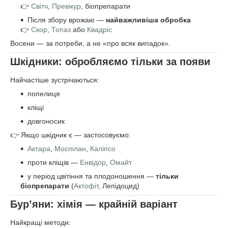
👉
Світч
,
Превікур
, біопрепарати
Після збору врожаю —
найважливіша обробка
👉
Скор
,
Топаз
або
Квадріс
Восени — за потреби, а не «про всяк випадок».
Шкідники: обробляємо тільки за появи
Найчастіше зустрічаються:
попелиця
кліщі
довгоносик
👉 Якщо шкідник є — застосовуємо:
Актара
,
Моспілан
,
Каліпсо
проти кліщів —
Енвідор
,
Омайт
у період цвітіння та плодоношення —
тільки
біопрепарати
(
Актофіт
, Лепідоцид)
Бур’яни: хімія — крайній варіант
Найкращі методи: