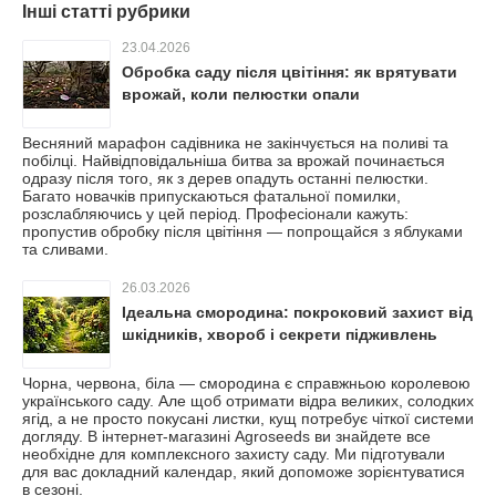
Інші статті рубрики
23.04.2026
Обробка саду після цвітіння: як врятувати
врожай, коли пелюстки опали
Весняний марафон садівника не закінчується на поливі та
побілці. Найвідповідальніша битва за врожай починається
одразу після того, як з дерев опадуть останні пелюстки.
Багато новачків припускаються фатальної помилки,
розслабляючись у цей період. Професіонали кажуть:
пропустив обробку після цвітіння — попрощайся з яблуками
та сливами.
26.03.2026
Ідеальна смородина: покроковий захист від
шкідників, хвороб і секрети підживлень
Чорна, червона, біла — смородина є справжньою королевою
українського саду. Але щоб отримати відра великих, солодких
ягід, а не просто покусані листки, кущ потребує чіткої системи
догляду. В інтернет-магазині Agroseeds ви знайдете все
необхідне для комплексного захисту саду. Ми підготували
для вас докладний календар, який допоможе зорієнтуватися
в сезоні.