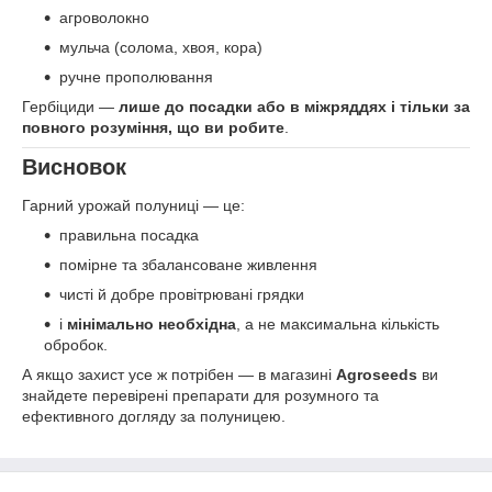
агроволокно
мульча (солома, хвоя, кора)
ручне прополювання
Гербіциди —
лише до посадки або в міжряддях і тільки за
повного розуміння, що ви робите
.
Висновок
Гарний урожай полуниці — це:
правильна посадка
помірне та збалансоване живлення
чисті й добре провітрювані грядки
і
мінімально необхідна
, а не максимальна кількість
обробок.
А якщо захист усе ж потрібен — в магазині
Agroseeds
ви
знайдете перевірені препарати для розумного та
ефективного догляду за полуницею.