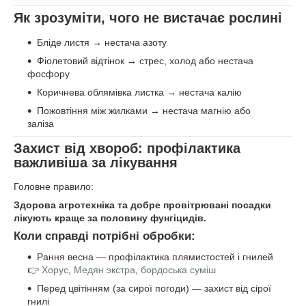
Як зрозуміти, чого не вистачає рослині
Бліде листя → нестача азоту
Фіолетовий відтінок → стрес, холод або нестача
фосфору
Коричнева облямівка листка → нестача калію
Пожовтіння між жилками → нестача магнію або
заліза
Захист від хвороб: профілактика
важливіша за лікування
Головне правило:
Здорова агротехніка та добре провітрювані посадки
лікують краще за половину фунгіцидів.
Коли справді потрібні обробки:
Рання весна — профілактика плямистостей і гнилей
👉
Хорус
,
Медян экстра
,
бордоська суміш
Перед цвітінням (за сирої погоди) — захист від сірої
гнилі