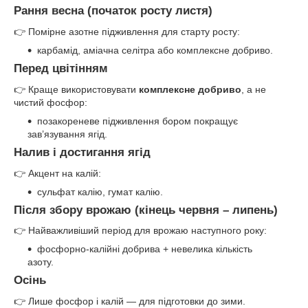
Рання весна (початок росту листя)
👉 Помірне азотне підживлення для старту росту:
карбамід, аміачна селітра або комплексне добриво.
Перед цвітінням
👉 Краще використовувати
комплексне добриво
, а не
чистий фосфор:
позакореневе підживлення бором покращує
зав’язування ягід.
Налив і достигання ягід
👉 Акцент на калій:
сульфат калію, гумат калію.
Після збору врожаю (кінець червня – липень)
👉 Найважливіший період для врожаю наступного року:
фосфорно-калійні добрива + невелика кількість
азоту.
Осінь
👉 Лише фосфор і калій — для підготовки до зими.