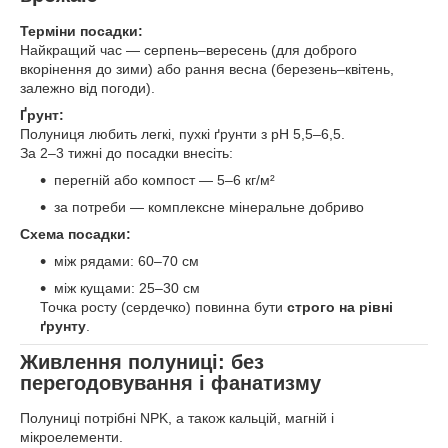
Терміни посадки:
Найкращий час — серпень–вересень (для доброго
вкорінення до зими) або рання весна (березень–квітень,
залежно від погоди).
Ґрунт:
Полуниця любить легкі, пухкі ґрунти з pH 5,5–6,5.
За 2–3 тижні до посадки внесіть:
перегній або компост — 5–6 кг/м²
за потреби — комплексне мінеральне добриво
Схема посадки:
між рядами: 60–70 см
між кущами: 25–30 см
Точка росту (сердечко) повинна бути
строго на рівні
ґрунту
.
Живлення полуниці: без
перегодовування і фанатизму
Полуниці потрібні NPK, а також кальцій, магній і
мікроелементи.